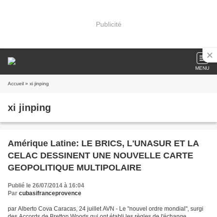
Publicité
MENU
Accueil
» xi jinping
xi jinping
Amérique Latine: LE BRICS, L'UNASUR ET LA
CELAC DESSINENT UNE NOUVELLE CARTE
GEOPOLITIQUE MULTIPOLAIRE
Publié le 26/07/2014 à 16:04
Par
cubasifranceprovence
par Alberto Cova Caracas, 24 juillet AVN - Le "nouvel ordre mondial", surgi
des Accords de Bretton Woods qui ont établi les règles de l'échange