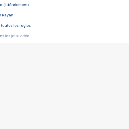
e (littéralement)
im Rayan
 toutes les règles
s les jeux vidéo
us choquant de Rockstar ? - Le scandale BULLY
e plus moche de Steam
du RÊVE tourne au CAUCHEMAR
pendant 8 heures
it… à tort
umiliés par un jeu vidéo
ire - Final Fantasy 8
ti un empire - Age of Empires