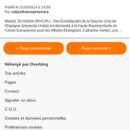
Publié le 31/10/2014 à 14:59
Par
cubasifranceprovence
Madrid, 30 octobre (RHC/PL).- Des Eurodéputés de la Gauche Unie de
l'Espagne (Izquierda Unida) ont demandé à la Haute Représentante de
l'Union Européenne pour les Affaires Étrangères, Catherine Ashton, une
condamnation claire et catégorique du blocus...
< Page précédente
Page suivante >
Hébergé par Overblog
Top articles
Pages
Contact
Signaler un abus
C.G.U.
Cookies et données personnelles
Préférences cookies