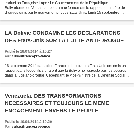
traduction Françoise Lopez Le Gouvernement de la République
Bolivarienne du Venezuela condamne fermement le rapport en matière de
drogues émis par le gouvernement des Etats-Unis, lundi 15 septembre.
Dans ce rapport, le gouvernement nord-américain se donne...
LA Bolivie CONDAMNE LES DECLARATIONS
DES Etats-Unis SUR LA LUTTE ANTI-DROGUE
Publié le 18/09/2014 à 15:27
Par
cubasifranceprovence
16 septembre 2014 traduction Françoise Lopez Les Etats-Unis ont émis un
rapport dans lequel ils signalent que la Bolivie ne respecte pas les accords
dans la lutte anti-drogue. Cependant, le vice-ministre de la Défense Sociale
du pays, nie le fait qu'ils...
Venezuela: DES TRANSFORMATIONS
NECESSAIRES ET TOUJOURS LE MEME
ENGAGEMENT ENVERS LE PEUPLE
Publié le 10/09/2014 à 10:20
Par
cubasifranceprovence