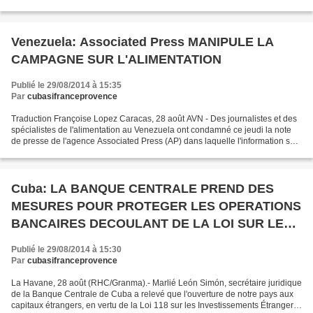
scientifique, de la technologie et de l'innovation,...
Venezuela: Associated Press MANIPULE LA
CAMPAGNE SUR L'ALIMENTATION
Publié le 29/08/2014 à 15:35
Par
cubasifranceprovence
Traduction Françoise Lopez Caracas, 28 août AVN - Des journalistes et des
spécialistes de l'alimentation au Venezuela ont condamné ce jeudi la note
de presse de l'agence Associated Press (AP) dans laquelle l'information sur
la campagne nationale est manipulée....
Cuba: LA BANQUE CENTRALE PREND DES
MESURES POUR PROTEGER LES OPERATIONS
BANCAIRES DECOULANT DE LA LOI SUR LES
INVESTISSEMENTS ETRANGERS
Publié le 29/08/2014 à 15:30
Par
cubasifranceprovence
La Havane, 28 août (RHC/Granma).- Marlié León Simón, secrétaire juridique
de la Banque Centrale de Cuba a relevé que l'ouverture de notre pays aux
capitaux étrangers, en vertu de la Loi 118 sur les Investissements Étrangers