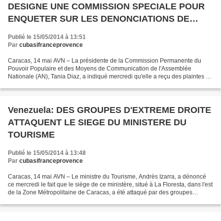
DESIGNE UNE COMMISSION SPECIALE POUR
ENQUETER SUR LES DENONCIATIONS DE
TERRORISME SUR LES RESEAUX SOCIAUX
Publié le 15/05/2014 à 13:51
Par
cubasifranceprovence
Caracas, 14 mai AVN – La présidente de la Commission Permanente du
Pouvoir Populaire et des Moyens de Communication de l'Assemblée
Nationale (AN), Tania Diaz, a indiqué mercredi qu'elle a reçu des plaintes de
citoyens qui ont été attaqués à leur domicile...
Venezuela: DES GROUPES D'EXTREME DROITE
ATTAQUENT LE SIEGE DU MINISTERE DU
TOURISME
Publié le 15/05/2014 à 13:48
Par
cubasifranceprovence
Caracas, 14 mai AVN – Le ministre du Tourisme, Andrès Izarra, a dénoncé
ce mercredi le fait que le siège de ce ministère, situé à La Floresta, dans l'est
de la Zone Métropolitaine de Caracas, a été attaqué par des groupes
violents de la droite avec des...