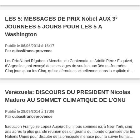
Intervention de Mr Ernesto...
LES 5: MESSAGES DE PRIX Nobel AUX 3°
JOURNEES 5 JOURS POUR LES 5 A
Washington
Publié le 06/06/2014 à 16:17
Par
cubasifranceprovence
Les Prix Nobel Rigoberta Menchu, du Guatemala, et Adolfo Pérez Esquivel,
d’Argentine, ont envoyé des messages de soutien aux 3èmes Journées
Cinq jours pour les Cinq, qui se déroulent actuellement dans la capitale des
États-Unis. Messages de Prix Nobel...
Venezuela: DISCOURS DU PRESIDENT Nicolas
Maduro AU SOMMET CLIMATIQUE DE L'ONU
Publié le 28/09/2014 à 17:06
Par
cubasifranceprovence
traduction Françoise Lopez Aujourd'hui, nous sommes ici, à New York, cinq
ans après la plus grande réunion des dirigeants du monde organisée par les
Nations Unies pour discuter de la principale menace pour la survie humaine