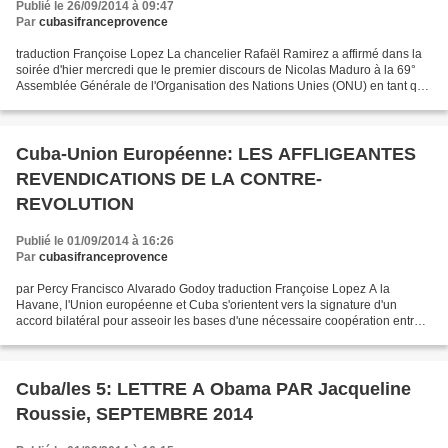
Publié le 26/09/2014 à 09:47
Par
cubasifranceprovence
traduction Françoise Lopez La chancelier Rafaël Ramirez a affirmé dans la
soirée d'hier mercredi que le premier discours de Nicolas Maduro à la 69°
Assemblée Générale de l'Organisation des Nations Unies (ONU) en tant que
Président de la République "est...
Cuba-Union Européenne: LES AFFLIGEANTES
REVENDICATIONS DE LA CONTRE-
REVOLUTION
Publié le 01/09/2014 à 16:26
Par
cubasifranceprovence
par Percy Francisco Alvarado Godoy traduction Françoise Lopez A la
Havane, l'Union européenne et Cuba s'orientent vers la signature d'un
accord bilatéral pour asseoir les bases d'une nécessaire coopération entre
les parties, en laissant de côté les thèmes...
Cuba/les 5: LETTRE A Obama PAR Jacqueline
Roussie, SEPTEMBRE 2014