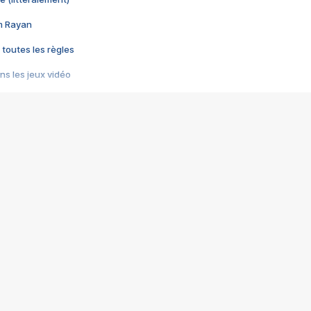
im Rayan
 toutes les règles
s les jeux vidéo
us choquant de Rockstar ? - Le scandale BULLY
e plus moche de Steam
du RÊVE tourne au CAUCHEMAR
pendant 8 heures
it… à tort
umiliés par un jeu vidéo
ire - Final Fantasy 8
ti un empire - Age of Empires
story DOFUS