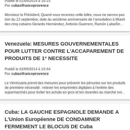
Publié le 01/09/2014 à 16:15
Par
cubasifranceprovence
Monsieur le Président, Quand vous recevrez cette lettre, nous ne serons pas
loin du 12 septembre, date du seizième anniversaire de l’arrestation à Miami
des cinq cubains Gerardo Hernández, Antonio Guerrero, Ramón Labañino,
Fernando González et René González....
Venezuela: MESURES GOUVERNEMENTALES
POUR LUTTER CONTRE L'ACCAPAREMENT DE
PRODUITS DE 1° NECESSITE
Publié le 02/09/2014 à 15:44
Par
cubasifranceprovence
Le Vénézuela prend des mesures pour prévenir les pénuries sur les produits
de première nécessité : relever les empreintes digitales à l'entrée des
supermarchés pour éviter les achats en gros et les reventes au marché noir...
Pour lutter contre les pénuries...
Cuba: LA GAUCHE ESPAGNOLE DEMANDE A
L'Union Européenne DE CONDAMNER
FERMEMENT LE BLOCUS DE Cuba