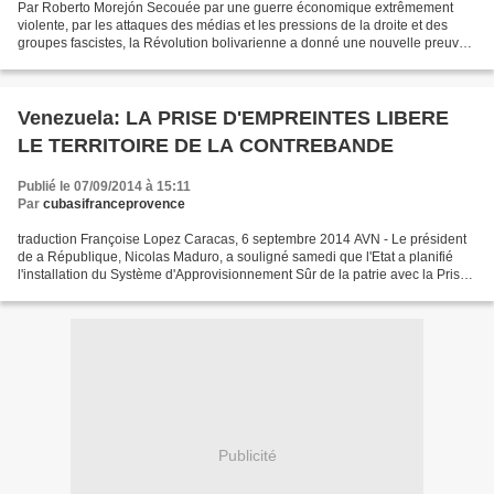
Par Roberto Morejón Secouée par une guerre économique extrêmement
violente, par les attaques des médias et les pressions de la droite et des
groupes fascistes, la Révolution bolivarienne a donné une nouvelle preuve
de sa vitalité avec l'ouverture d'une...
Venezuela: LA PRISE D'EMPREINTES LIBERE
LE TERRITOIRE DE LA CONTREBANDE
Publié le 07/09/2014 à 15:11
Par
cubasifranceprovence
traduction Françoise Lopez Caracas, 6 septembre 2014 AVN - Le président
de a République, Nicolas Maduro, a souligné samedi que l'Etat a planifié
l'installation du Système d'Approvisionnement Sûr de la patrie avec la Prise
d'empreintes d'Approvisionnement...
Publicité