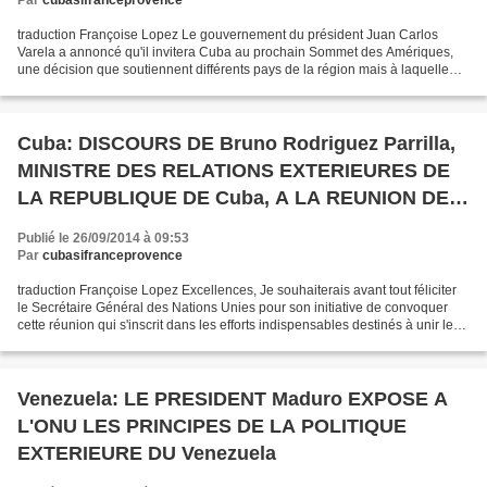
traduction Françoise Lopez Le gouvernement du président Juan Carlos
Varela a annoncé qu'il invitera Cuba au prochain Sommet des Amériques,
une décision que soutiennent différents pays de la région mais à laquelle
s'opposent les Etats-Unis. Le gouvernement...
Cuba: DISCOURS DE Bruno Rodriguez Parrilla,
MINISTRE DES RELATIONS EXTERIEURES DE
LA REPUBLIQUE DE Cuba, A LA REUNION DE
HAUT NIVEAU DE L'ONU SUR L'Ebola
Publié le 26/09/2014 à 09:53
Par
cubasifranceprovence
traduction Françoise Lopez Excellences, Je souhaiterais avant tout féliciter
le Secrétaire Général des Nations Unies pour son initiative de convoquer
cette réunion qui s'inscrit dans les efforts indispensables destinés à unir les
volontés et à développer...
Venezuela: LE PRESIDENT Maduro EXPOSE A
L'ONU LES PRINCIPES DE LA POLITIQUE
EXTERIEURE DU Venezuela