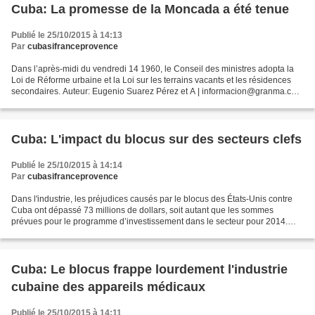
Cuba: La promesse de la Moncada a été tenue
Publié le 25/10/2015 à 14:13
Par
cubasifranceprovence
Dans l’après-midi du vendredi 14 1960, le Conseil des ministres adopta la
Loi de Réforme urbaine et la Loi sur les terrains vacants et les résidences
secondaires. Auteur: Eugenio Suarez Pérez et A | informacion@granma.cu
23 octobre 2015 15:10:50 LES 13...
Cuba: L'impact du blocus sur des secteurs clefs
Publié le 25/10/2015 à 14:14
Par
cubasifranceprovence
Dans l'industrie, les préjudices causés par le blocus des États-Unis contre
Cuba ont dépassé 73 millions de dollars, soit autant que les sommes
prévues pour le programme d’investissement dans le secteur pour 2014.
Auteur: Granma International news | informacion@granma.cu...
Cuba: Le blocus frappe lourdement l'industrie
cubaine des appareils médicaux
Publié le 25/10/2015 à 14:11