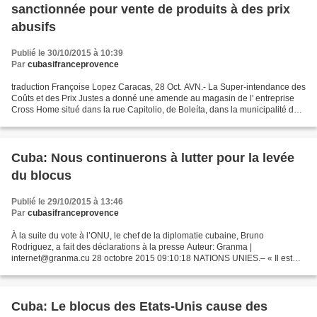
sanctionnée pour vente de produits à des prix
abusifs
Publié le 30/10/2015 à 10:39
Par
cubasifranceprovence
traduction Françoise Lopez Caracas, 28 Oct. AVN.- La Super-intendance des
Coûts et des Prix Justes a donné une amende au magasin de l' entreprise
Cross Home situé dans la rue Capitolio, de Boleíta, dans la municipalité de
Sucre de Miranda et lui a ordonné...
Cuba: Nous continuerons à lutter pour la levée
du blocus
Publié le 29/10/2015 à 13:46
Par
cubasifranceprovence
À la suite du vote à l’ONU, le chef de la diplomatie cubaine, Bruno
Rodriguez, a fait des déclarations à la presse Auteur: Granma |
internet@granma.cu 28 octobre 2015 09:10:18 NATIONS UNIES.– « Il est
déplorable que les États-Unis aient voté contre notre...
Cuba: Le blocus des Etats-Unis cause des