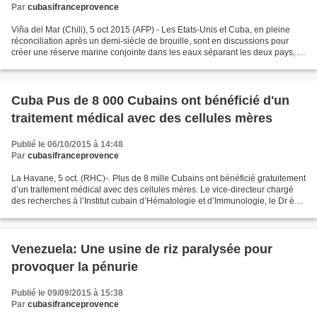
Par
cubasifranceprovence
Viña del Mar (Chili), 5 oct 2015 (AFP) - Les Etats-Unis et Cuba, en pleine
réconciliation après un demi-siècle de brouille, sont en discussions pour
créer une réserve marine conjointe dans les eaux séparant les deux pays, a
annoncé lundi le secrétaire...
Cuba Pus de 8 000 Cubains ont bénéficié d'un
traitement médical avec des cellules mères
Publié le 06/10/2015 à 14:48
Par
cubasifranceprovence
La Havane, 5 oct. (RHC)-. Plus de 8 mille Cubains ont bénéficié gratuitement
d’un traitement médical avec des cellules mères. Le vice-directeur chargé
des recherches à l’Institut cubain d’Hématologie et d’Immunologie, le Dr ès
sciences, Porfirio Hernandez...
Venezuela: Une usine de riz paralysée pour
provoquer la pénurie
Publié le 09/09/2015 à 15:38
Par
cubasifranceprovence