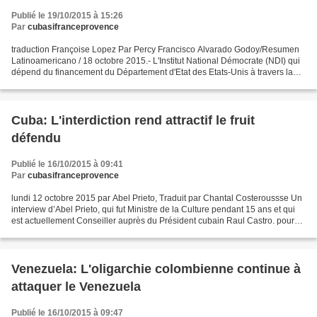
Publié le 19/10/2015 à 15:26
Par
cubasifranceprovence
traduction Françoise Lopez Par Percy Francisco Alvarado Godoy/Resumen
Latinoamericano / 18 octobre 2015.- L'Institut National Démocrate (NDI) qui
dépend du financement du Département d'Etat des Etats-Unis à travers la
NED et dont e siège se trouve à Washington...
Cuba: L'interdiction rend attractif le fruit
défendu
Publié le 16/10/2015 à 09:41
Par
cubasifranceprovence
lundi 12 octobre 2015 par Abel Prieto, Traduit par Chantal Costeroussse Un
interview d’Abel Prieto, qui fut Ministre de la Culture pendant 15 ans et qui
est actuellement Conseiller auprès du Président cubain Raul Castro. pour
"CubanitoenCuba" Sans mémoire...
Venezuela: L'oligarchie colombienne continue à
attaquer le Venezuela
Publié le 16/10/2015 à 09:47