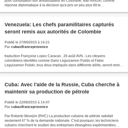
pour consultation son ambassadeur en Colombie, Iván Rincón, comme
réponse diplomatique à la décision qu'a pris un peu plus tôt le
Gouvernement colombien de rappeler pour consultation...
Venezuela: Les chefs paramilitaires capturés
seront remis aux autorités de Colombie
Publié le 27/08/2015 à 14:21
Par
cubasifranceprovence
traduction Françoise Lopez Caracas , 26 août AVN.- Les citoyens
colombiens identifiés comme Dairo Leguizamon Pulido et Fabio
Leguizamon Pulido, tous deux impliqués dans différents délits, seront remis
aux autorités colombiennes après leur capture par...
Cuba: Avec l'aide de la Russie, Cuba cherche à
maintenir sa production de pétrole
Publié le 22/08/2015 à 14:47
Par
cubasifranceprovence
Par Roberto Morejón (RHC) La production cubaine de pétrole satisfait
seulement 47 % de la demande nationale. C'est pourquoi, les techniciens
cubains cherchent le soutien des entreprises étrangères expérimentées