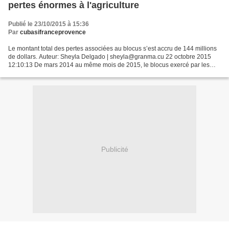
pertes énormes à l'agriculture
Publié le 23/10/2015 à 15:36
Par
cubasifranceprovence
Le montant total des pertes associées au blocus s’est accru de 144 millions
de dollars. Auteur: Sheyla Delgado | sheyla@granma.cu 22 octobre 2015
12:10:13 De mars 2014 au même mois de 2015, le blocus exercé par les
États-Unis a provoqué des pertes de...
Publicité