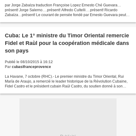
par Jorge Zabalza traduction Françoise Lopez Ernesto Ché Guevara…
présent! Jorge Salerno….présent! Alfredo Cultelli….présent! Ricardo
Zabalza…présent! Le courant de pensée fondé par Ernesto Guevara peut
être abordé sous plusieurs angles. Un point de départ...
Cuba: Le 1° ministre du Timor Oriental remercie
Fidel et Raùl pour la coopération médicale dans
son pays
Publié le 08/10/2015 à 16:12
Par
cubasifranceprovence
La Havane, 7 octobre (RHC).- Le premier ministre du Timor Oriental, Rui
María de Araujo, a remercié le leader historique de la Révolution Cubaine,
Fidel Castro et le président cubain Raúl Castro, du soutien donné à son
pays en matière de santé et d'éducation....