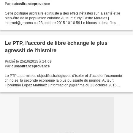
Par
cubasifranceprovence
Cette politique arbitraire et injuste a des effets néfastes sur la santé et le
bien-être de la population cubaine Auteur: Yudy Castro Morales |
internet@granma.cu 23 octobre 2015 10:10:59 Le blocus a des effets
néfastes sur la santé et le bien-être des...
Le PTP, l'accord de libre échange le plus
agressif de l'histoire
Publié le 25/10/2015 à 14:09
Par
cubasifranceprovence
Le PTP a parmi ses objectifs stratégiques d’isoler et d’acculer l'économie
chinoise, la seconde économie la plus puissante du monde. Auteur:
Florentino Lopez Martinez | informacion@granma.cu 23 octobre 2015
15:10:35 LES négociations sur l'Accord de partenariat...