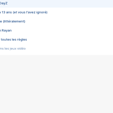
 DayZ
 a 13 ans (et vous l'avez ignoré)
e (littéralement)
im Rayan
 toutes les règles
s les jeux vidéo
us choquant de Rockstar ? - Le scandale BULLY
e plus moche de Steam
du RÊVE tourne au CAUCHEMAR
pendant 8 heures
it… à tort
umiliés par un jeu vidéo
ire - Final Fantasy 8