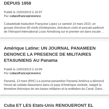
DEPUIS 1958
Publié le 15/03/2015 à 16:07
Par
cubasifranceprovence
Cubadebate traduction Françoise Lopez Le samedi 14 mars 2015, un
groupe d'environ 80 chefs d'entreprises, directeurs civils et avocats partiront
de l'Aéroport International Louis Armstrong sur le premier vol dans escale de
la Nouvelle Orléans à Cuba depuis...
Amérique Latine: UN JOURNAL PANAMEEN
DENONCE LA PRESENCE DE MILITAIRES
ETASUNIENS AU Panama
Publié le 14/03/2015 à 16:09
Par
cubasifranceprovence
Panamá, 13 mars (RHC) Le journal panaméen Panamá América a dénoncé
l'envoi de soldats étasuniens dans ce pays d'Amérique centrale, malgré la
fermeture théorique de ses bases militaires et la restitution du Canal. Dans
un article, le professeur porto-ricain...
Cuba ET LES Etats-Unis RENOUERONT EL