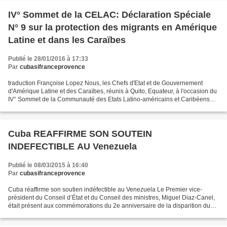
IV° Sommet de la CELAC: Déclaration Spéciale
N° 9 sur la protection des migrants en Amérique
Latine et dans les Caraïbes
Publié le 28/01/2016 à 17:33
Par
cubasifranceprovence
traduction Françoise Lopez Nous, les Chefs d'Etat et de Gouvernement
d'Amérique Latine et des Caraïbes, réunis à Quito, Equateur, à l'occasion du
IV° Sommet de la Communauté des Etats Latino-américains et Caribéens
(CELAC), le 27 janvier 2016, Soulignant...
Cuba REAFFIRME SON SOUTEIN
INDEFECTIBLE AU Venezuela
Publié le 08/03/2015 à 16:40
Par
cubasifranceprovence
Cuba réaffirme son soutien indéfectible au Venezuela Le Premier vice-
président du Conseil d’État et du Conseil des ministres, Miguel Diaz-Canel,
était présent aux commémorations du 2e anniversaire de la disparition du
leader bolivarien Hugo Chavez, et...