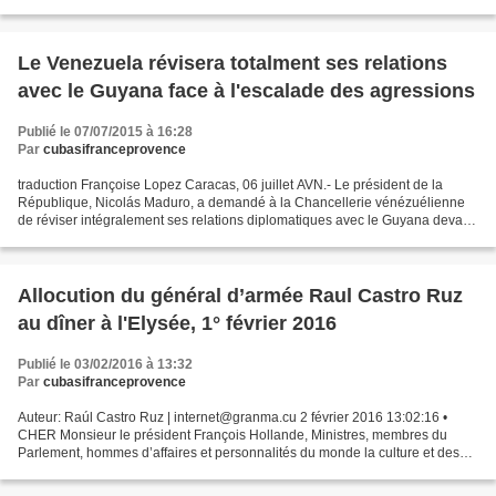
bolivien ATB et rapportée par l'Agence...
Le Venezuela révisera totalment ses relations
avec le Guyana face à l'escalade des agressions
Publié le 07/07/2015 à 16:28
Par
cubasifranceprovence
traduction Françoise Lopez Caracas, 06 juillet AVN.- Le président de la
République, Nicolás Maduro, a demandé à la Chancellerie vénézuélienne
de réviser intégralement ses relations diplomatiques avec le Guyana devant
l'escalade d'agressions provoquées...
Allocution du général d’armée Raul Castro Ruz
au dîner à l'Elysée, 1° février 2016
Publié le 03/02/2016 à 13:32
Par
cubasifranceprovence
Auteur: Raúl Castro Ruz | internet@granma.cu 2 février 2016 13:02:16 •
CHER Monsieur le président François Hollande, Ministres, membres du
Parlement, hommes d’affaires et personnalités du monde la culture et des
arts, Chers compatriotes et amis de Cuba,...