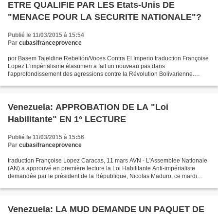
ETRE QUALIFIE PAR LES Etats-Unis DE
"MENACE POUR LA SECURITE NATIONALE"?
Publié le 11/03/2015 à 15:54
Par
cubasifranceprovence
por Basem Tajeldine Rebelión/Voces Contra El Imperio traduction Françoise
Lopez L'impérialisme étasunien a fait un nouveau pas dans
l'approfondissement des agressions contre la Révolution Bolivarienne.
Frustrés et désespérés par 16 ans d'échecs politiques...
Venezuela: APPROBATION DE LA "Loi
Habilitante" EN 1° LECTURE
Publié le 11/03/2015 à 15:56
Par
cubasifranceprovence
traduction Françoise Lopez Caracas, 11 mars AVN - L'Assemblée Nationale
(AN) a approuvé en première lecture la Loi Habilitante Anti-impérialiste
demandée par le président de la République, Nicolas Maduro, ce mardi
pour préserver la paix et défendre la...
Venezuela: LA MUD DEMANDE UN PAQUET DE