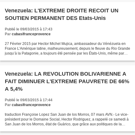
Venezuela: L'EXTREME DROITE RECOIT UN
SOUTIEN PERMANENT DES Etats-Unis
Publié le 09/03/2015 à 17:43
Par
cubasifranceprovence
27 Février 2015 par Hector Michel Mujica, ambassadeur du Vénézuela en
France L’Amérique latine, malheureusement, depuis le fleuve du Rio Grande
jusqu’à la Patagonie, a toujours été pensée par les États-Unis, même par
ses Pères fondateurs, comme son arrière-cour....
Venezuela: LA REVOLUTION BOLIVARIENNE A
FAIT DIMINUER L'EXTREME PAUVRETE DE 66%
A 5,4%
Publié le 09/03/2015 à 17:44
Par
cubasifranceprovence
traduction Françoise Lopez San Juan de los Morros, 07 mars AVN.- Le vice-
président pour le Domaine Social, Hector Rodriguez, a rappelé ce samedi à
San Juan de los Morros, état de Guárico, que grâce aux politiques de la
Révolution Bolivarienne, la pauvreté...