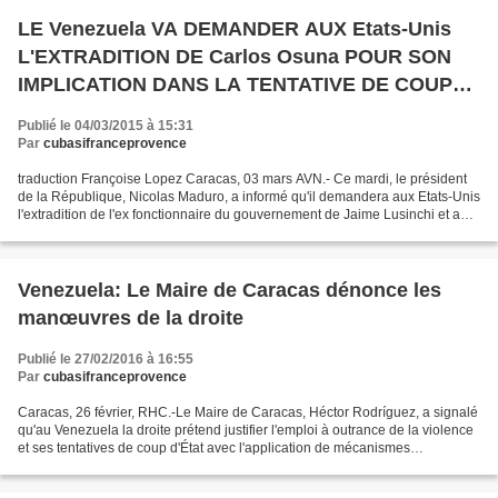
LE Venezuela VA DEMANDER AUX Etats-Unis
L'EXTRADITION DE Carlos Osuna POUR SON
IMPLICATION DANS LA TENTATIVE DE COUP
D'ETAT
Publié le 04/03/2015 à 15:31
Par
cubasifranceprovence
traduction Françoise Lopez Caracas, 03 mars AVN.- Ce mardi, le président
de la République, Nicolas Maduro, a informé qu'il demandera aux Etats-Unis
l'extradition de l'ex fonctionnaire du gouvernement de Jaime Lusinchi et ami
d'Antonio Ledezma, Carlos...
Venezuela: Le Maire de Caracas dénonce les
manœuvres de la droite
Publié le 27/02/2016 à 16:55
Par
cubasifranceprovence
Caracas, 26 février, RHC.-Le Maire de Caracas, Héctor Rodríguez, a signalé
qu'au Venezuela la droite prétend justifier l'emploi à outrance de la violence
et ses tentatives de coup d'État avec l'application de mécanismes
constitutionnels, mais en réalité...