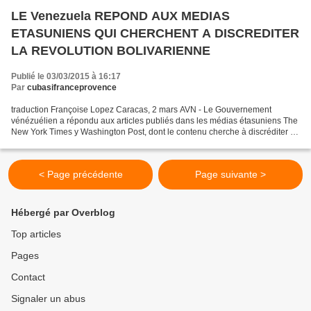
LE Venezuela REPOND AUX MEDIAS
ETASUNIENS QUI CHERCHENT A DISCREDITER
LA REVOLUTION BOLIVARIENNE
Publié le 03/03/2015 à 16:17
Par
cubasifranceprovence
traduction Françoise Lopez Caracas, 2 mars AVN - Le Gouvernement
vénézuélien a répondu aux articles publiés dans les médias étasuniens The
New York Times y Washington Post, dont le contenu cherche à discréditer le
processus révolutionnaire et à banaliser...
< Page précédente
Page suivante >
Hébergé par Overblog
Top articles
Pages
Contact
Signaler un abus