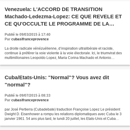
Venezuela: L'ACCORD DE TRANSITION
Machado-Ledezma-Lopez: CE QUE REVELE ET
CE QU'OCCULTE LE PROGRAMME DE LA
DROITE VENEZUELIENNE EN CAS DE SUCCES
Publié le 09/03/2015 à 17:40
D'UN COUP D'ETAT
Par
cubasifranceprovence
La droite radicale vénézuélienne, d’inspiration ultralibérale et raciste,
continue à préférer la voie violente à la voie électorale. Ici, le triumvirat des
multimillonaires Leopoldo Lopez, Maria Corina Machado et Antonio
Ledezma, proches de l’ex-président...
Cuba/Etats-Unis: "Normal"? Vous avez dit
"normal"?
Publié le 09/07/2015 à 08:33
Par
cubasifranceprovence
par José Pertierra (Cubadebate) traduction Françoise Lopez Le président
Dwight D. Eisenhower a rompu les relations diplomatiques avec Cuba le 3
janvier 1961. 54 ans plus tard, le lundi 20 juillet, les Etats-Unis et Cuba
avanceront vers la normalisation...