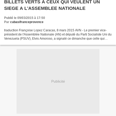
BILLETS VERTS A CEUX QUI VEULENT UN
SIEGE A L'ASSEMBLEE NATIONALE
Publié le 09/03/2015 à 17:50
Par
cubasifranceprovence
traduction Françoise Lopez Caracas, 8 mars 2015 AVN - Le premier vice-
président de l'Assemblée Nationale (AN) et député du Parti Socialiste Uni du
Venezuela (PSUV), Elvis Amoroso, a signalé ce dimanche que celle qui
s'appelle elle-même la Table de l'Unité...
Publicité