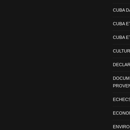
CUBA D
CUBA E
CUBA E
CULTU
DECLAR
DOCUME
PROVE
ECHEC
ECONO
ENVIR