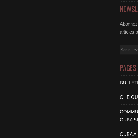
NEWSL
Abonnez-
articles 
Email
PAGES
BULLET
CHE G
COMMUN
CUBA S
CUBA A