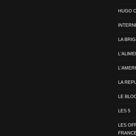
HUGO CHA
INTERN
LA BRI
L'ALIM
L'AMER
LA REP
LE BLO
LES 5
LES OF
FRANC