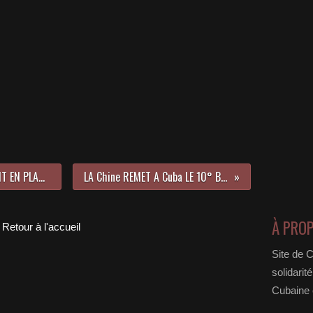
Venezuela: LES AUTORITES METTENT EN PLACE DES PLANS FACE AU SABOTAGE TENTE PAR LA DROITE
LA Chine REMET A Cuba LE 10° BATEAU CEREALIER CONSTRUIT A Shanghaï
À PRO
Retour à l'accueil
Site de 
solidarit
Cubaine e